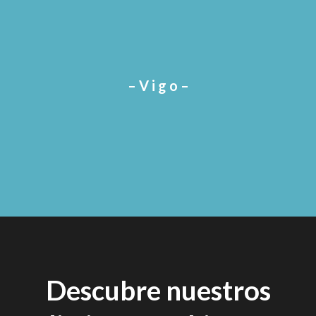
– V i g o –
Descubre nuestros